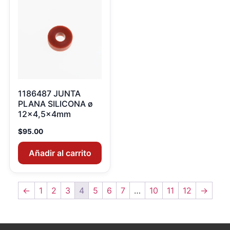
1186487 JUNTA
PLANA SILICONA ø
12×4,5x4mm
$
95.00
Añadir al carrito
←
1
2
3
4
5
6
7
…
10
11
12
→