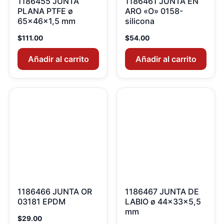
1186455 JUNTA
1186461 JUNTA EN
PLANA PTFE ø
ARO «O» 0158-
65x46x1,5 mm
silicona
$
111.00
$
54.00
Añadir al carrito
Añadir al carrito
1186466 JUNTA OR
1186467 JUNTA DE
03181 EPDM
LABIO ø 44x33x5,5
mm
$
29.00