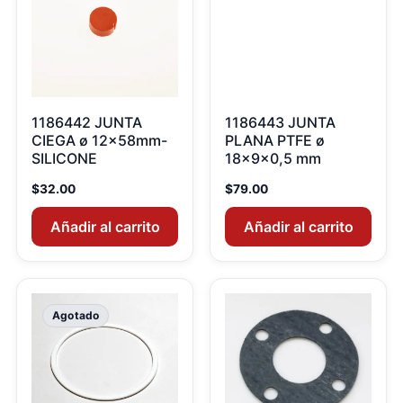
1186442 JUNTA
1186443 JUNTA
CIEGA ø 12x58mm-
PLANA PTFE ø
SILICONE
18x9x0,5 mm
$
32.00
$
79.00
Añadir al carrito
Añadir al carrito
Agotado