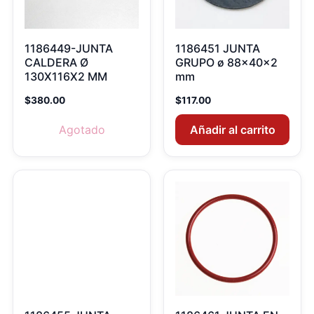
1186449-JUNTA
1186451 JUNTA
CALDERA Ø
GRUPO ø 88x40x2
130X116X2 MM
mm
$
380.00
$
117.00
Agotado
Añadir al carrito