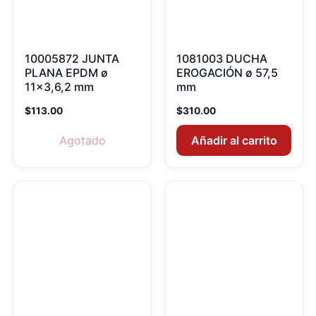
10005872 JUNTA
1081003 DUCHA
PLANA EPDM ø
EROGACIÓN ø 57,5
11×3,6,2 mm
mm
$
113.00
$
310.00
Agotado
Añadir al carrito