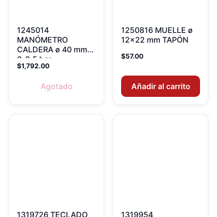
1245014
1250816 MUELLE ø
MANÓMETRO
12×22 mm TAPÓN
CALDERA ø 40 mm
$
57.00
0-2,5 bar
$
1,792.00
Agotado
Añadir al carrito
1319726 TECLADO
1319954