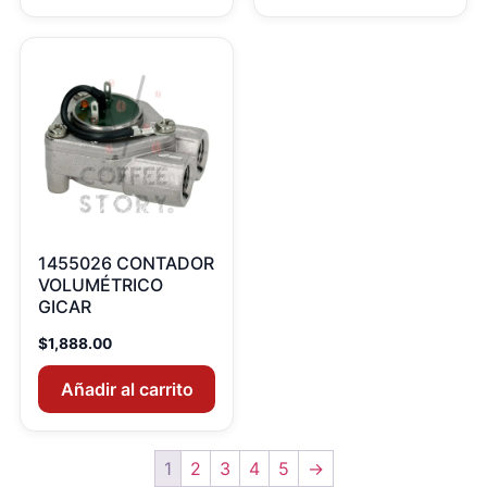
1455026 CONTADOR
VOLUMÉTRICO
GICAR
$
1,888.00
Añadir al carrito
1
2
3
4
5
→