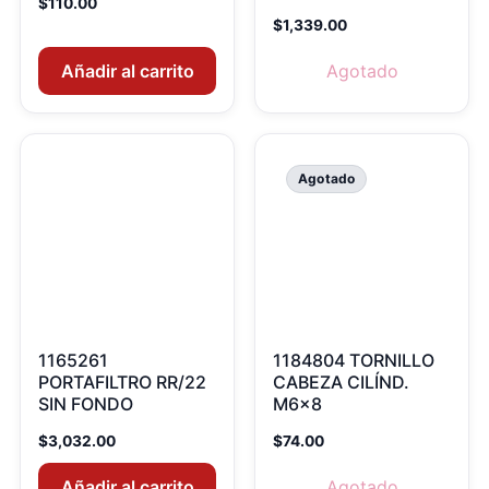
$
110.00
$
1,339.00
Añadir al carrito
Agotado
Agotado
1165261
1184804 TORNILLO
PORTAFILTRO RR/22
CABEZA CILÍND.
SIN FONDO
M6x8
$
3,032.00
$
74.00
Añadir al carrito
Agotado