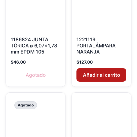
1186824 JUNTA
1221119
TÓRICA ø 6,07×1,78
PORTALÁMPARA
mm EPDM 105
NARANJA
$
46.00
$
127.00
Agotado
Añadir al carrito
Agotado