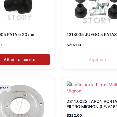
005 PATA ø 20 mm
1313035 JUEGO 5 PATAS
0
$
207.00
Añadir al carrito
Agotado
otado
2311.0023 TAPÓN PORT
FILTRO MIGNON (LF: 516
$
222.00