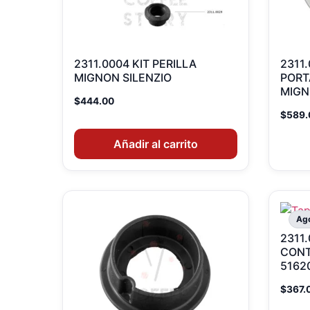
2311.0004 KIT PERILLA
2311
MIGNON SILENZIO
PORT
MIGN
$
444.00
$
589.
Añadir al carrito
Ag
2311
CONT
5162
$
367.