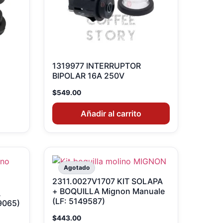
1319977 INTERRUPTOR
BIPOLAR 16A 250V
$
549.00
Añadir al carrito
Agotado
2311.0027V1707 KIT SOLAPA
+ BOQUILLA Mignon Manuale
A
(LF: 5149587)
9065)
$
443.00