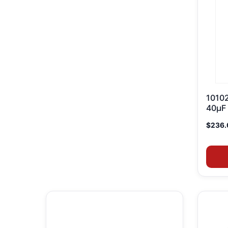
1010
40µF
$
236.