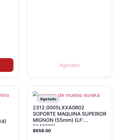
Agotado
Agotado
2312.0005LXXA0R02
SOPORTE MAQUINA SUPERIOR
MIGNON (55mm) (LF:
14)
5149681)
$
658.00