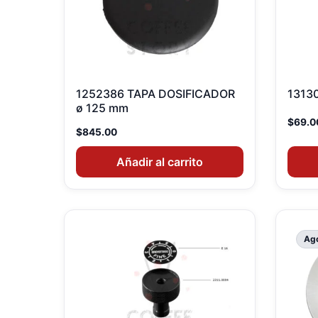
1252386 TAPA DOSIFICADOR
1313
ø 125 mm
$
69.0
$
845.00
Añadir al carrito
Ag