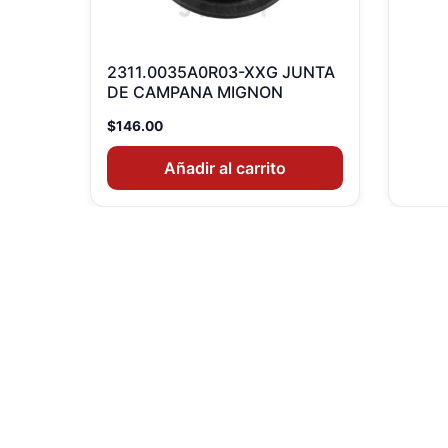
2311.0035A0R03-XXG JUNTA
DE CAMPANA MIGNON
$
146.00
Añadir al carrito
Agotado
2312.0012V1904EU TARJETA
PANTALLA TOUCH SCREEN
(LF: 5132368)
$
1,835.00
Agotado