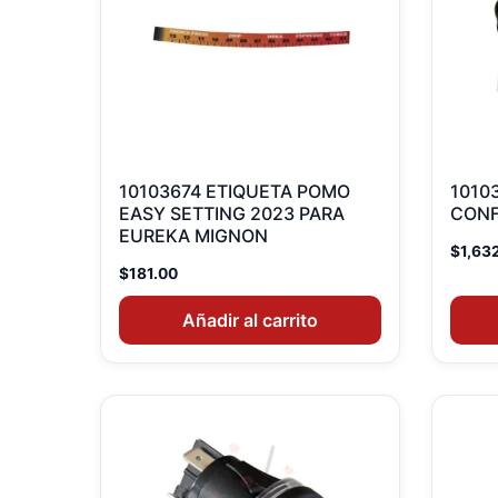
10103674 ETIQUETA POMO
1010
EASY SETTING 2023 PARA
CONF
EUREKA MIGNON
$
1,63
$
181.00
Añadir al carrito