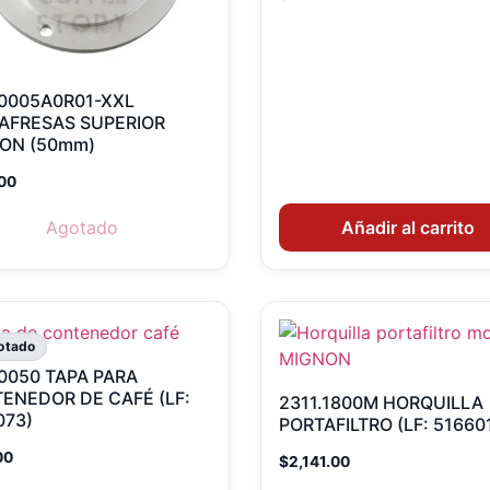
.0005A0R01-XXL
AFRESAS SUPERIOR
ON (50mm)
00
Agotado
Añadir al carrito
otado
.0050 TAPA PARA
ENEDOR DE CAFÉ (LF:
2311.1800M HORQUILLA
073)
PORTAFILTRO (LF: 51660
00
$
2,141.00