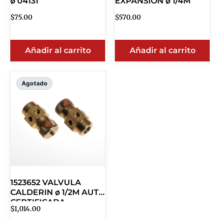
ø 04131
EXPANSION ø 1/4M
$
75.00
$
570.00
Añadir al carrito
Añadir al carrito
Agotado
1523652 VALVULA
CALDERIN ø 1/2M AUTO
CERTIFICADA
$
1,014.00