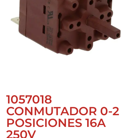
1057018
CONMUTADOR 0-2
POSICIONES 16A
250V