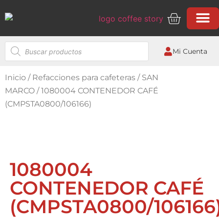
QUIÉNES SOMOS
Mi Cuenta
Inicio
/
Refacciones para cafeteras
/
SAN
MARCO
/ 1080004 CONTENEDOR CAFÉ
(CMPSTA0800/106166)
1080004
CONTENEDOR CAFÉ
(CMPSTA0800/106166