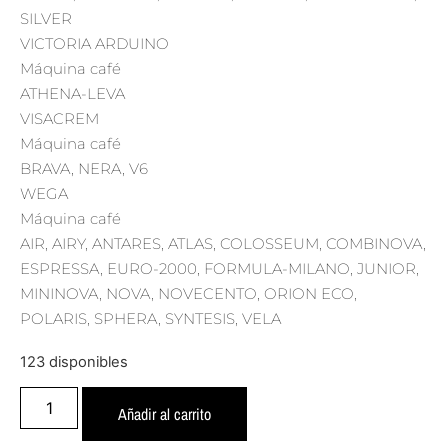
SILVER
VICTORIA ARDUINO
Máquina café
ATHENA-LEVA
VISACREM
Máquina café
BRAVA, NERA, V6
WEGA
Máquina café
AIR, AIRY, ANTARES, ATLAS, COLOSSEUM, COMBINOVA,
ESPRESSA, EURO-2000, FORMULA-MILANO, JUNIOR,
MININOVA, NOVA, NOVECENTO, ORION ECO,
POLARIS, SPHERA, SYNTESIS, VELA
123 disponibles
Añadir al carrito