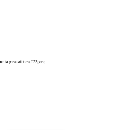
Junta para cafetera
,
LFSpare
,