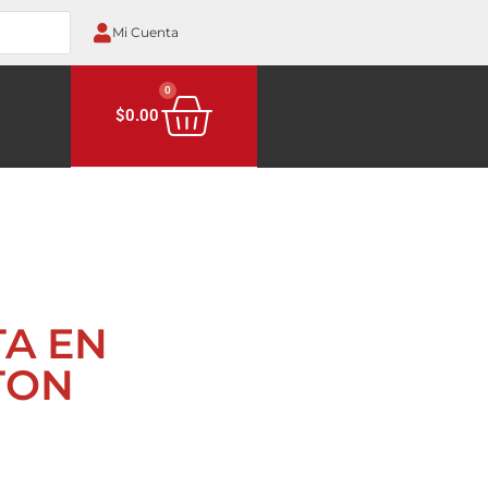
Mi Cuenta
0
$
0.00
TA EN
TON