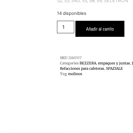
S2, S3, S40, S5, S8, S9, SELETRON
14 disponibles
Añadir al carrito
SKU
1186707
Categories
BEZZERA
,
empaques y juntas
,
Refacciones para cafeteras
,
SPAZIALE
Tag
molinos