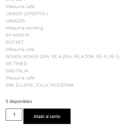
Máquina café
LB4600 (20150709-)
LAVAZZA
Máquina vending
EP 4600 M
ROCKET
Máquina café
BOXER, BOXER 2014, RE A 2014, RE A 2016, RE-A, RE-S,
RE-TIMER
SAB ITALIA
Máquina café
E96, ELLIPSE, JOLLY, MODERNA
5 disponibles
Añadir al carrito