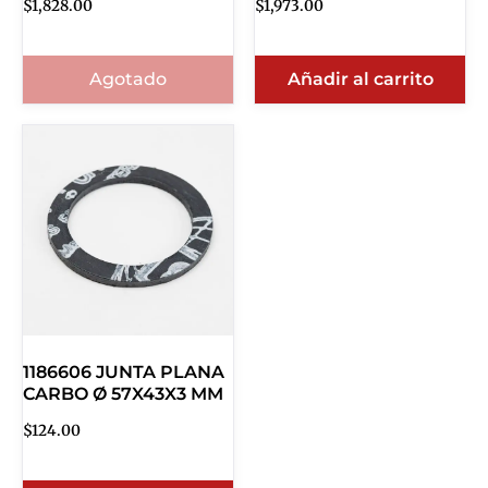
$
1,828.00
$
1,973.00
Agotado
Añadir al carrito
1186606 JUNTA PLANA
CARBO Ø 57X43X3 MM
$
124.00