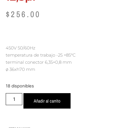
$
256.00
450V 50/60Hz
temperatura de trabajo -25 +85°C
terminal conector 6,35×0,8 mm
ø 36xh70 mm
18 disponibles
Añadir al carrito