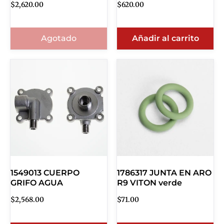
$
2,620.00
$
620.00
Agotado
Añadir al carrito
1549013 CUERPO
1786317 JUNTA EN ARO
GRIFO AGUA
R9 VITON verde
$
2,568.00
$
71.00