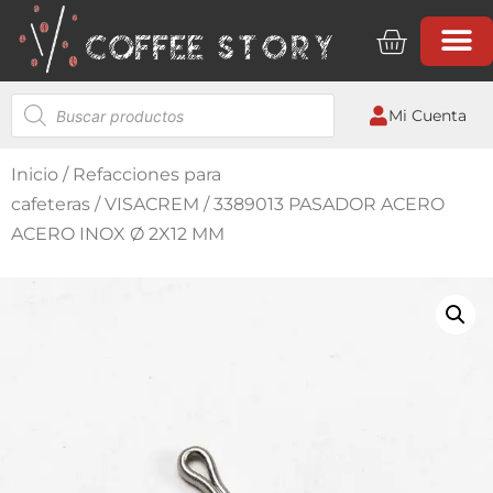
Mi Cuenta
Inicio
/
Refacciones para
cafeteras
/
VISACREM
/ 3389013 PASADOR ACERO
ACERO INOX Ø 2X12 MM