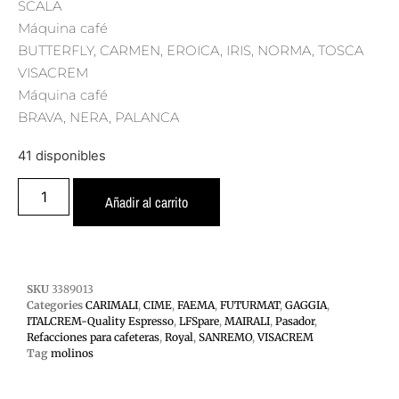
SCALA
Máquina café
BUTTERFLY, CARMEN, EROICA, IRIS, NORMA, TOSCA
VISACREM
Máquina café
BRAVA, NERA, PALANCA
41 disponibles
Añadir al carrito
SKU
3389013
Categories
CARIMALI
,
CIME
,
FAEMA
,
FUTURMAT
,
GAGGIA
,
ITALCREM-Quality Espresso
,
LFSpare
,
MAIRALI
,
Pasador
,
Refacciones para cafeteras
,
Royal
,
SANREMO
,
VISACREM
Tag
molinos