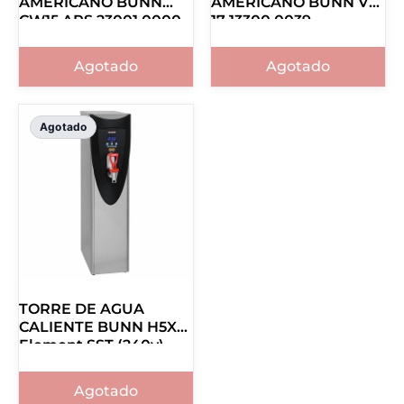
AMERICANO BUNN
AMERICANO BUNN VP
CW15 APS 23001.0000
17 13300.0039
Agotado
Agotado
Agotado
TORRE DE AGUA
CALIENTE BUNN H5X
Element SST (240v)
43600.0003
Agotado