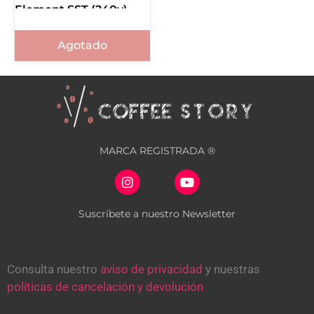
Element SST (240v)
43600.0003
Agotado
MARCA REGISTRADA ®
Suscríbete a nuestro Newsletter
Consulta nuestro
aviso de privacidad
y nuestras
políticas de cancelación y devolución