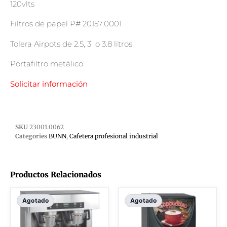
120vlts
Filtros de papel P# 20157.0001
Tolera Airpots de 2.5, 3
o 3.8 litros
Portafiltro metálico
Solicitar información
SKU
23001.0062
Categories
BUNN
,
Cafetera profesional industrial
Productos Relacionados
Agotado
Agotado