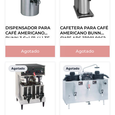
DISPENSADOR PARA
CAFETERA PARA CAFÉ
CAFÉ AMERICANO
AMERICANO BUNN
BUNN 3 Gal (11.4L) TF
CW15 APS 23001.0062
Server 39400.0001
Agotado
Agotado
Agotado
Agotado