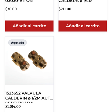
03030-VITON
CALDERA ø 1/4M
$
30.00
$
211.00
Añadir al carrito
Añadir al carrito
Agotado
1523652 VALVULA
CALDERIN ø 1/2M AUTO
CERTIFICADA
$
1,014.00