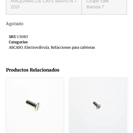
MÁQUINAS DE CAFÉ BARISTA T
Grupo café
2021
Barista T
Agotado
SKU
I.5083
Categories
ASCASO
,
Electroválvula
,
Refacciones para cafeteras
Productos Relacionados