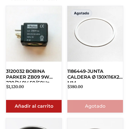
Agotado
3120032 BOBINA
1186449-JUNTA
PARKER ZB09 9W
CALDERA Ø 130X116X2
220/240V 50/60Hz
MM
$
1,120.00
$
380.00
Añadir al carrito
Agotado