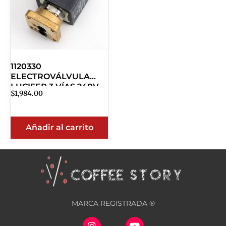
1120330
ELECTROVÁLVULA
LUCIFER 3 VÍAS 240V
$
1,984.00
50HZ
Añadir al carrito
MARCA REGISTRADA ®