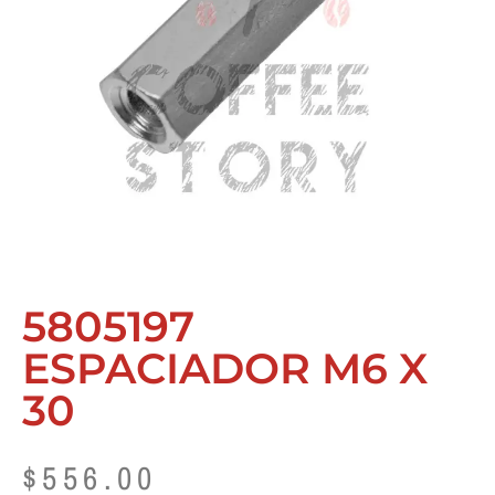
5805197
ESPACIADOR M6 X
30
$
556.00