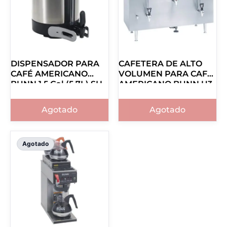
DISPENSADOR PARA
CAFETERA DE ALTO
CAFÉ AMERICANO
VOLUMEN PARA CAFÉ
BUNN 1.5 Gal (5.7L) SH
AMERICANO BUNN U3
Server 27850.0200
20500.0001
Agotado
Agotado
Agotado