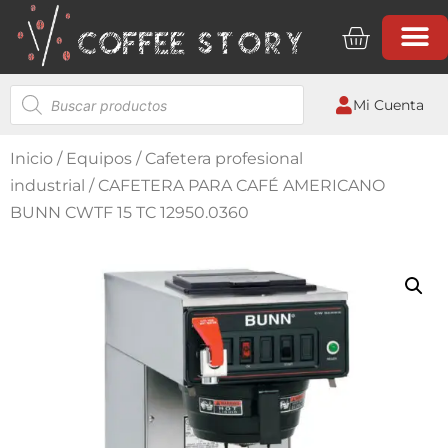
QUIÉNES SOMOS
Mi Cuenta
Inicio
/
Equipos
/
Cafetera profesional
industrial
/ CAFETERA PARA CAFÉ AMERICANO
BUNN CWTF 15 TC 12950.0360