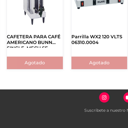
CAFETERA PARA CAFÉ
Parrilla WX2 120 VLTS
AMERICANO BUNN
06310.0004
SINGLE, MECH SF
23050.0011
Agotado
Agotado
Suscríbete a nuestro 