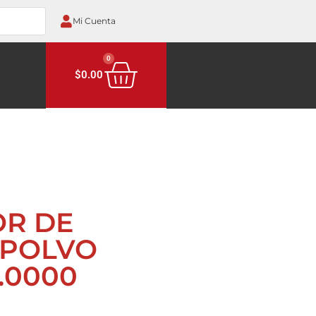
Mi Cuenta
0
$
0.00
OR DE
 POLVO
0.0000