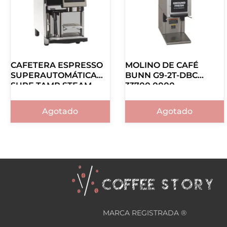
CAFETERA ESPRESSO
MOLINO DE CAFÉ
SUPERAUTOMÁTICA
BUNN G9-2T-DBC
SURE TAMP STEAM
33700.0000
BUNN 43400.0200
Agotado
Agotado
MARCA REGISTRADA ®