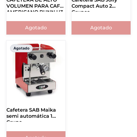
VOLUMEN PARA CAFÉ
Compact Auto 2
AMERICANO BUNN U3
Grupos
20500.0001
Agotado
Agotado
Agotado
Cafetera SAB Maika
semi automática 1
Grupo